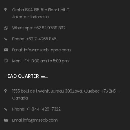
Graha ISKA 165. 5th Floor Unit C
Jakarta - Indonesia
Whatsapp: +62 811 9789 892
Phone: +62 21 4265 845
Email: info@msecb-apac.com
Mon - Fri : 8:30 am to 5:00 pm
HEAD QUARTER
1555 boul de l’Avenir, Bureau 306,Laval, Quebec H7S 2N5 -
Canada
Phone: +1-844-426-7322
Email:info@msecb.com