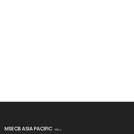
Distributor Bibit Parfum
Maklon Kosmetik MOQ Kecil
Badan Sertifikasi ISO
training SMK3
MSECB ASIA PACIFIC