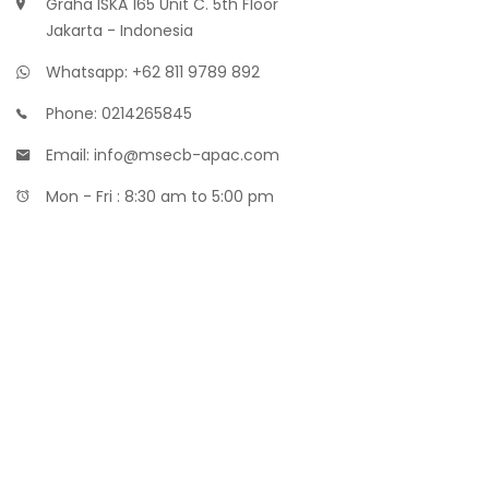
Graha ISKA 165 Unit C. 5th Floor
Jakarta - Indonesia
Whatsapp: +62 811 9789 892
Phone: 0214265845
Email: info@msecb-apac.com
Mon - Fri : 8:30 am to 5:00 pm
Maklon Parfum
Distributor Bibit Parfum
Maklon Kosmetik MOQ Kecil