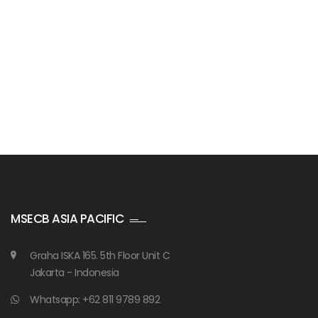
Badan Sertifikasi ISO
training SMK3
MSECB ASIA PACIFIC
Graha ISKA 165. 5th Floor Unit C
Jakarta - Indonesia
Whatsapp: +62 811 9789 892