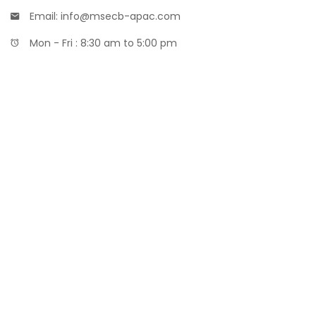
Email: info@msecb-apac.com
Mon - Fri : 8:30 am to 5:00 pm
Maklon Parfum
Distributor Bibit Parfum
Maklon Kosmetik MOQ Kecil
Badan Sertifikasi ISO
training SMK3