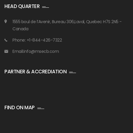
HEAD QUARTER
1555 boul de l’Avenir, Bureau 306,Laval, Quebec H7S 2N5 -
Canada
Phone: +1-844-426-7322
Email:info@msecb.com
PARTNER & ACCREDIATION
FIND ON MAP