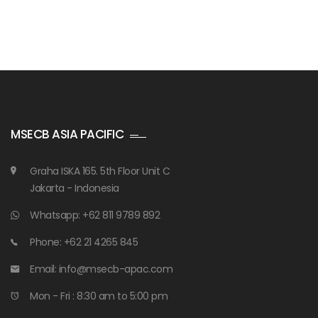
MSECB ASIA PACIFIC
Graha ISKA 165. 5th Floor Unit C
Jakarta - Indonesia
Whatsapp: +62 811 9789 892
Phone: +62 21 4265 845
Email: info@msecb-apac.com
Mon - Fri : 8:30 am to 5:00 pm