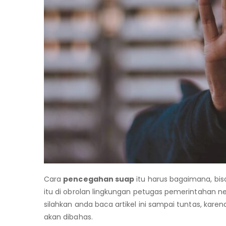
Cara
pencegahan suap
itu harus bagaimana, bis
itu di obrolan lingkungan petugas pemerintahan neg
silahkan anda baca artikel ini sampai tuntas, kare
akan dibahas.