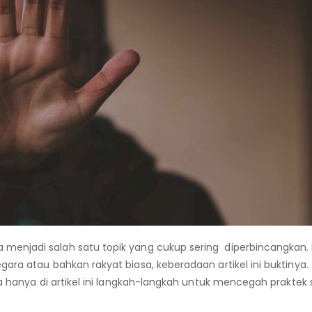
a menjadi salah satu topik yang cukup sering diperbincangkan.
ara atau bahkan rakyat biasa, keberadaan artikel ini buktinya. 
na hanya di artikel ini langkah-langkah untuk mencegah praktek