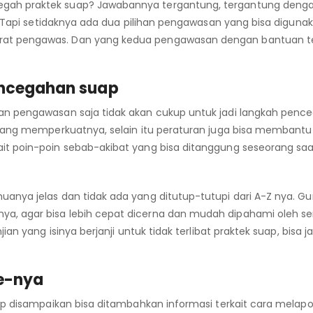
gah praktek suap? Jawabannya tergantung, tergantung dengan
. Tapi setidaknya ada dua pilihan pengawasan yang bisa digunak
at pengawas. Dan yang kedua pengawasan dengan bantuan te
ncegahan suap
an pengawasan saja tidak akan cukup untuk jadi langkah penc
 yang memperkuatnya, selain itu peraturan juga bisa membantu
it poin-poin sebab-akibat yang bisa ditanggung seseorang saa
anya jelas dan tidak ada yang ditutup-tutupi dari A-Z nya. G
a, agar bisa lebih cepat dicerna dan mudah dipahami oleh 
an yang isinya berjanji untuk tidak terlibat praktek suap, bisa ja
e-nya
ap disampaikan bisa ditambahkan informasi terkait cara melap