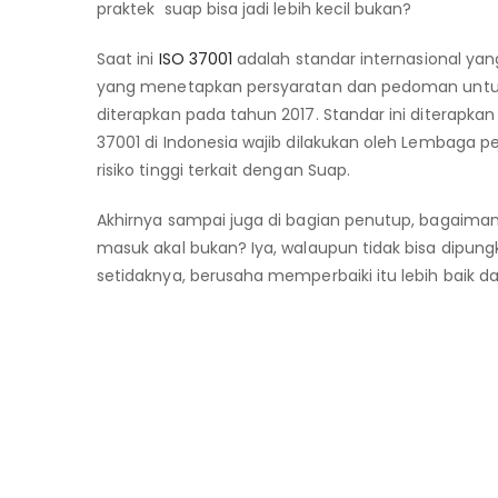
praktek suap bisa jadi lebih kecil bukan?
Saat ini
ISO 37001
adalah standar internasional yang
yang menetapkan persyaratan dan pedoman untuk 
diterapkan pada tahun 2017. Standar ini diterap
37001 di Indonesia wajib dilakukan oleh Lembaga
risiko tinggi terkait dengan Suap.
Akhirnya sampai juga di bagian penutup, bagaim
masuk akal bukan? Iya, walaupun tidak bisa dipung
setidaknya, berusaha memperbaiki itu lebih baik d
pencegahan suap
pencegahan suap