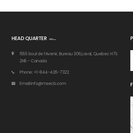
HEAD QUARTER
1555 boul de l’Avenir, Bureau 306,Laval, Quebec H7S
2N5 - Canada
Phone: +1-844-426-7322
Email:info@msecb.com