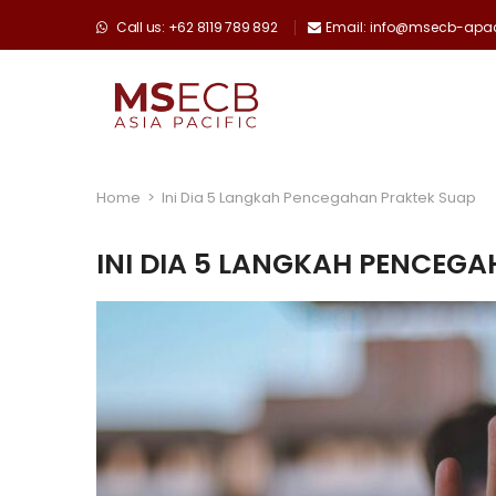
Call us: +62 8119 789 892
Email: info@msecb-ap
Home
>
Ini Dia 5 Langkah Pencegahan Praktek Suap
INI DIA 5 LANGKAH PENCEG