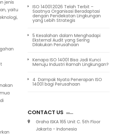
 jenis
ISO 14001:2026 Telah Terbit –
an, yaitu
Saatnya Organisasi Beradaptasi
dengan Pendekatan Lingkungan
knologi,
yang Lebih Strategis
5 Kesalahan dalam Menghadapi
Eksternal Audit yang Sering
Dilakukan Perusahaan
egahan
Kenapa ISO 14001 Bisa Jadi Kunci
t
Menuju Industri Ramah Lingkungan?
4 Dampak Nyata Penerapan ISO
14001 bagi Perusahaan
unakan
semua
di
CONTACT US
Graha ISKA 165 Unit C. 5th Floor
Jakarta - Indonesia
orkan