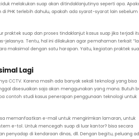
iduk melakukan suap akan ditindaklanjutinya seperti apa. Apak
 PHK terlebih dahulu, apakah ada syarat-syarat lain sebelum d
r praktek suap dan proses tindaklanjut kasus suap jika terjadi i
-jelasnya. Tentu, hal ini dilakukan agar pemahaman terkait “l
ara maksimal dengan satu harapan. Yaitu, kegiatan praktek sua
simal Lagi
nya CCTV. Karena masih ada banyak sekali teknologi yang bisa
tinggal disesuaikan saja akan menggunakan yang mana. Butuh b
rapa contoh studi kasus penerapan penggunaan teknologi untuk
bisa memanfaatkan e-mail untuk mengirimkan lamaran, untuk
stem e-tol. Untuk mencegah suap di luar kantor? bisa secara
 penyadap di kendaraan dinas, dll. Dengan begitu, peluang a