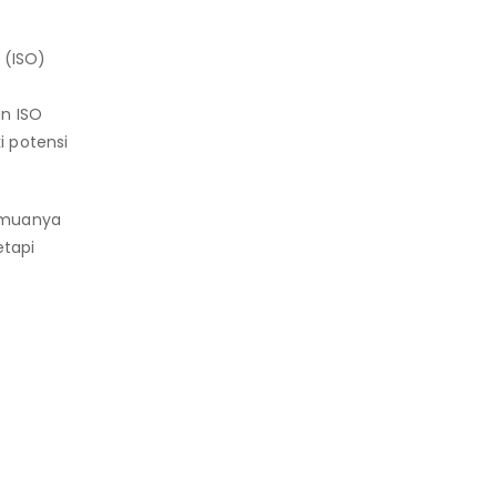
 (ISO)
n ISO
i potensi
Semuanya
etapi