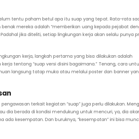
elum tentu paham betul apa itu suap yang tepat. Rata-rata sa
 benak mereka adalah “memberikan uang kepada pejabat de
dahal jika diteliti, setiap lingkungan kerja akan selalu punya pr
lingkungan kerja, langkah pertama yang bisa dilakukan adalah
erja tentang “suap versi disini bagaimana.” Tenang, cara unt
uan langsung tatap muka atau melalui poster dan banner ya
san
, pengawasan terkait kegiatan “suap” juga perlu dilakukan. Men
lau dia berada di kondisi mendukung untuk mencuri, ya, dia aka
rena ada kesempatan. Dan buruknya, “kesempatan” ini bisa muncu