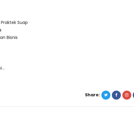
Praktek Suap
an Bisnis
si…
Share: