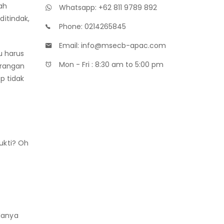
ah
Whatsapp: +62 811 9789 892
itindak,
Phone: 0214265845
Email: info@msecb-apac.com
tu harus
Mon - Fri : 8:30 am to 5:00 pm
arangan
p tidak
Maklon Parfum
ukti? Oh
Distributor Bibit Parfum
Maklon Kosmetik MOQ Kecil
Badan Sertifikasi ISO
danya
training SMK3