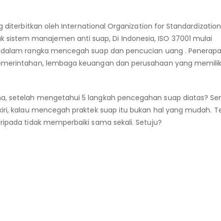
 diterbitkan oleh International Organization for Standardization
sistem manajemen anti suap, Di Indonesia, ISO 37001 mulai
kan dalam rangka mencegah suap dan pencucian uang . Penerapa
 pemerintahan, lembaga keuangan dan perusahaan yang memilik
ana, setelah mengetahui 5 langkah pencegahan suap diatas? 
kiri, kalau mencegah praktek suap itu bukan hal yang mudah. T
aripada tidak memperbaiki sama sekali. Setuju?