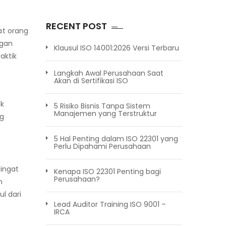
RECENT POST
at orang
ngan
Klausul ISO 14001:2026 Versi Terbaru
aktik
Langkah Awal Perusahaan Saat
Akan di Sertifikasi ISO
uk
5 Risiko Bisnis Tanpa Sistem
Manajemen yang Terstruktur
ng
5 Hal Penting dalam ISO 22301 yang
Perlu Dipahami Perusahaan
gingat
Kenapa ISO 22301 Penting bagi
Perusahaan?
n
l dari
Lead Auditor Training ISO 9001 –
IRCA