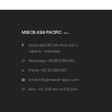
MSECB ASIA PACIFIC
Graha ISKA 165. 5th Floor Unit C
Jakarta - Indonesia
Whatsapp: +62 811 9789 892
Phone: +62 21 4265 845
Email: info@msecb-apac.com
Mon - Fri : 8:30 am to 5:00 pm