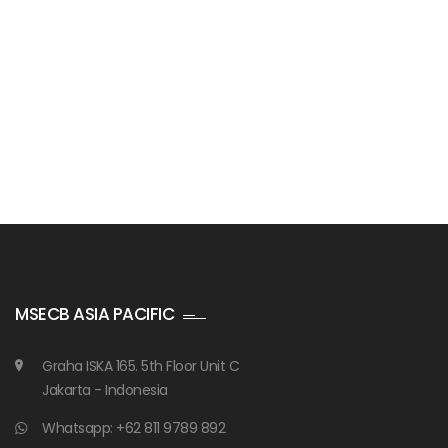
Badan Sertifikasi ISO
training SMK3
MSECB ASIA PACIFIC
Graha ISKA 165. 5th Floor Unit C
Jakarta - Indonesia
Whatsapp: +62 811 9789 892