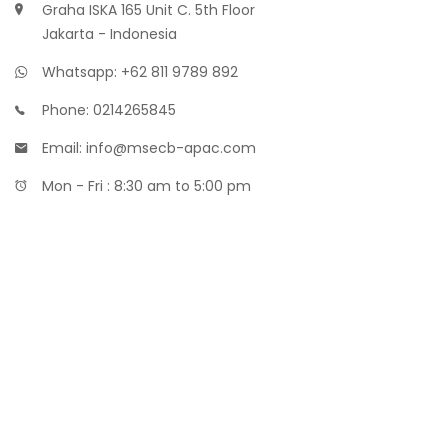
Graha ISKA 165 Unit C. 5th Floor
Jakarta - Indonesia
Whatsapp: +62 811 9789 892
Phone: 0214265845
Email: info@msecb-apac.com
Mon - Fri : 8:30 am to 5:00 pm
Maklon Parfum
Distributor Bibit Parfum
Maklon Kosmetik MOQ Kecil