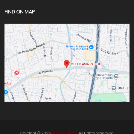
FIND ON MAP
Coyright
2025
msecb apac
. All rights reserved.