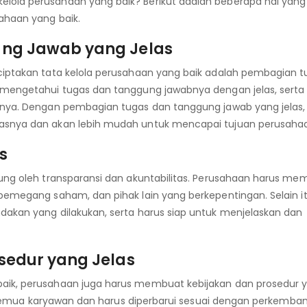
lola perusahaan yang baik? Berikut adalah beberapa hal yang 
ahaan yang baik.
ng Jawab yang Jelas
ciptakan tata kelola perusahaan yang baik adalah pembagian 
 mengetahui tugas dan tanggung jawabnya dengan jelas, serta
innya. Dengan pembagian tugas dan tanggung jawab yang jelas,
gasnya dan akan lebih mudah untuk mencapai tujuan perusaha
s
kung oleh transparansi dan akuntabilitas. Perusahaan harus me
pemegang saham, dan pihak lain yang berkepentingan. Selain it
dakan yang dilakukan, serta harus siap untuk menjelaskan dan
sedur yang Jelas
aik, perusahaan juga harus membuat kebijakan dan prosedur 
leh semua karyawan dan harus diperbarui sesuai dengan perkemba