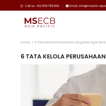
Call us: +62 8119 789 892
Email: info@msecb-ap
Home
>
6 Tata Kelola Perusahaan yang Baik Agar Be
6 TATA KELOLA PERUSAHAA