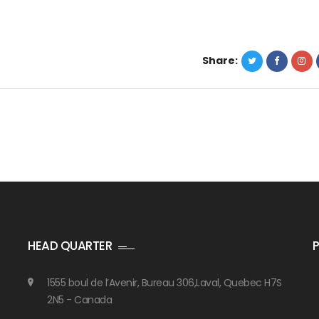
Share:
HEAD QUARTER
1555 boul de l’Avenir, Bureau 306,Laval, Quebec H7S
2N5 - Canada