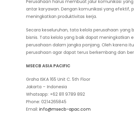
Perusahaan harus membuat jalur komunikasi yang 
antar karyawan. Dengan komunikasi yang efektif
meningkatkan produktivitas kerja.
Secara keseluruhan, tata kelola perusahaan yang
bisnis. Tata kelola yang baik dapat meningkatkan 
perusahaan dalam jangka panjang. Oleh karena itu
perusahaan agar dapat terus berkembang dan berh
MSECB ASIA PACIFIC
Graha ISKA 165 Unit C. 5th Floor
Jakarta – Indonesia
Whatsapp: +62 811 9789 892
Phone: 0214265845
Email:
info@msecb-apac.com
Tata Kelola Perusahaan yan