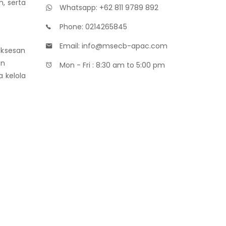
, serta
Whatsapp: +62 811 9789 892
Phone: 0214265845
Email: info@msecb-apac.com
uksesan
an
Mon - Fri : 8:30 am to 5:00 pm
 kelola
Maklon Parfum
Distributor Bibit Parfum
Maklon Kosmetik MOQ Kecil
Badan Sertifikasi ISO
training SMK3