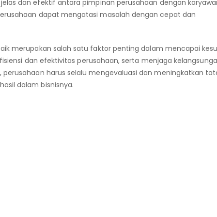
jelas dan efektif antara pimpinan perusahaan dengan karyawan
, perusahaan dapat mengatasi masalah dengan cepat dan
 baik merupakan salah satu faktor penting dalam mencapai kes
efisiensi dan efektivitas perusahaan, serta menjaga kelangsung
, perusahaan harus selalu mengevaluasi dan meningkatkan tata
asil dalam bisnisnya.
g Baik