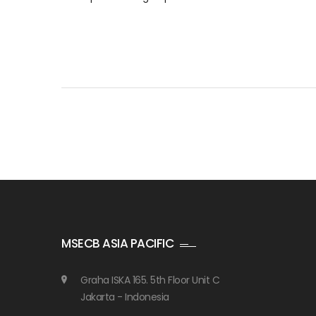
MSECB ASIA PACIFIC
Graha ISKA 165. 5th Floor Unit C
Jakarta - Indonesia