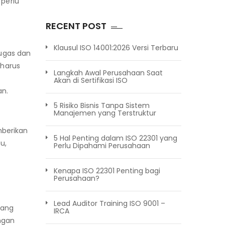
perlu
RECENT POST
Klausul ISO 14001:2026 Versi Terbaru
tugas dan
 harus
Langkah Awal Perusahaan Saat
Akan di Sertifikasi ISO
an.
5 Risiko Bisnis Tanpa Sistem
Manajemen yang Terstruktur
mberikan
5 Hal Penting dalam ISO 22301 yang
u,
Perlu Dipahami Perusahaan
Kenapa ISO 22301 Penting bagi
Perusahaan?
Lead Auditor Training ISO 9001 –
yang
IRCA
ngan