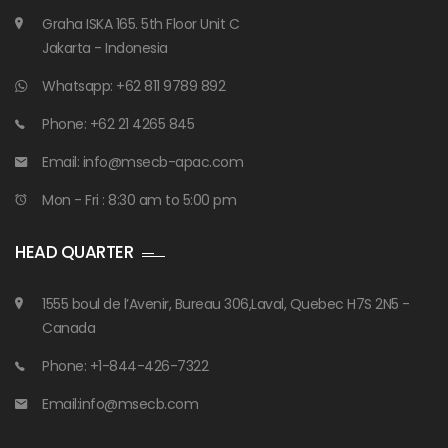
Graha ISKA 165. 5th Floor Unit C
Jakarta - Indonesia
Whatsapp: +62 811 9789 892
Phone: +62 21 4265 845
Email: info@msecb-apac.com
Mon - Fri : 8:30 am to 5:00 pm
HEAD QUARTER
1555 boul de l’Avenir, Bureau 306,Laval, Quebec H7S 2N5 -
Canada
Phone: +1-844-426-7322
Email:info@msecb.com