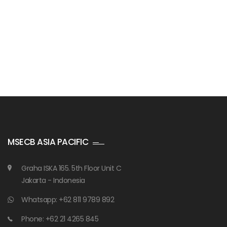
Maklon Kosmetik MOQ Kecil
Badan Sertifikasi ISO
training SMK3
MSECB ASIA PACIFIC
Graha ISKA 165. 5th Floor Unit C
Jakarta - Indonesia
Whatsapp: +62 811 9789 892
Phone: +62 21 4265 845