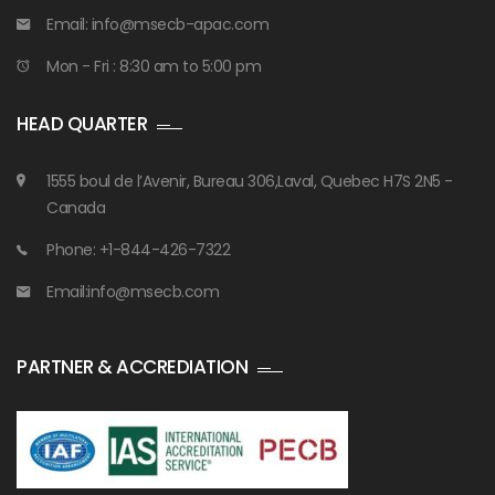
Email: info@msecb-apac.com
Mon - Fri : 8:30 am to 5:00 pm
HEAD QUARTER
1555 boul de l’Avenir, Bureau 306,Laval, Quebec H7S 2N5 -
Canada
Phone: +1-844-426-7322
Email:info@msecb.com
PARTNER & ACCREDIATION