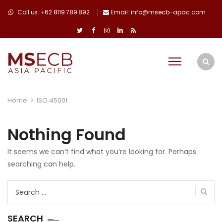
Call us: +62 8119 789 892
Email: info@msecb-apac.com
Home
>
ISO 45001
Nothing Found
It seems we can’t find what you’re looking for. Perhaps
searching can help.
Search
for:
SEARCH